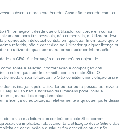
r tivesse subscrito o presente Acordo. Caso não concorde com os
ítio (“Informação”), desde que o Utilizador concorde em cumprir
lusivamente para fins pessoais, não comerciais; o Utilizador deve
 de propriedade intelectual contida em qualquer Informação que o
acima referida, não é concedida ao Utilizador qualquer licença ou
 vender ou utilizar de qualquer outra forma qualquer Informação
iedade da
CRA
. A Informação e os conteúdos objeto de
bem como sobre a seleção, coordenação e composição dos
ireito sobre qualquer Informação contida neste Sítio. O
utro modo disponibilizados no Sítio constitui uma violação grave
ão destas imagens pelo Utilizador ou por outra pessoa autorizada
o. Qualquer uso não autorizado das imagens pode violar a
lmente, outras leis e regulamentos.
 uma licença ou autorização relativamente a qualquer parte dessa
ntudo, o uso e a leitura dos conteúdos deste Sítio correm
ressas ou implícitas, relativamente à utilização deste Sítio e das
 implícita de adequação a qualquer fim específico ou de não