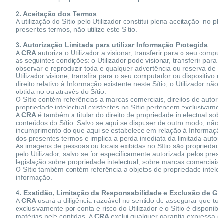
2. Aceitação dos Termos
A utilização do Sítio pelo Utilizador constitui plena aceitação, 
presentes termos, não utilize este Sítio.
3. Autorização Limitada para utilizar Informação Protegida
A
CRA
autoriza o Utilizador a visionar, transferir para o seu co
as seguintes condições: o Utilizador pode visionar, transferir pa
observar e reproduzir toda e qualquer advertência ou reserva de 
Utilizador visione, transfira para o seu computador ou dispositiv
direito relativo à Informação existente neste Sítio; o Utilizador nã
obtida no ou através do Sítio.
O Sítio contém referências a marcas comerciais, direitos de autor
propriedade intelectual existentes no Sítio pertencem exclusivam
A
CRA
é também a titular do direito de propriedade intelectual
conteúdos do Sítio. Salvo se aqui se dispuser de outro modo, não 
incumprimento do que aqui se estabelece em relação à Informação 
dos presentes termos e implica a perda imediata da limitada aut
As imagens de pessoas ou locais exibidas no Sítio são propried
pelo Utilizador, salvo se for especificamente autorizada pelos p
legislação sobre propriedade intelectual, sobre marcas comerciais
O Sítio também contém referência a objetos de propriedade intel
informação.
4. Exatidão, Limitação da Responsabilidade e Exclusão de G
A
CRA
usará a diligência razoável no sentido de assegurar que to
exclusivamente por conta e risco do Utilizador e o Sítio é disponi
matérias nele contidas. A
CRA
exclui qualquer garantia expressa 