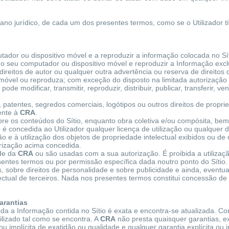
no plano jurídico, de cada um dos presentes termos, como se o Utilizado
mputador ou dispositivo móvel e a reproduzir a informação colocada no S
ra o seu computador ou dispositivo móvel e reproduzir a Informação exc
direitos de autor ou qualquer outra advertência ou reserva de direitos
o móvel ou reproduza; com exceção do disposto na limitada autorização 
o pode modificar, transmitir, reproduzir, distribuir, publicar, transferir,
, patentes, segredos comerciais, logótipos ou outros direitos de propr
ente à
CRA
.
 sobre os conteúdos do Sítio, enquanto obra coletiva e/ou compósita, 
é concedida ao Utilizador qualquer licença de utilização ou qualquer d
e à utilização dos objetos de propriedade intelectual exibidos ou de o
orização acima concedida.
ade da
CRA
ou são usadas com a sua autorização. É proibida a utilizaç
resentes termos ou por permissão específica dada noutro ponto do Síti
, sobre direitos de personalidade e sobre publicidade e ainda, eventua
ectual de terceiros. Nada nos presentes termos constitui concessão de
arantias
da a Informação contida no Sítio é exata e encontra-se atualizada. Co
bilizado tal como se encontra. A
CRA
não presta quaisquer garantias, exp
ou implícita de exatidão ou qualidade e qualquer garantia explícita ou