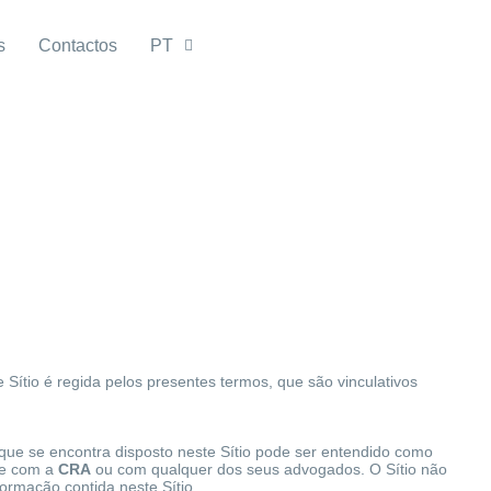
s
Contactos
PT
ste Sítio é regida pelos presentes termos, que são vinculativos
o que se encontra disposto neste Sítio pode ser entendido como
te com a
CRA
ou com qualquer dos seus advogados. O Sítio não
formação contida neste Sítio.