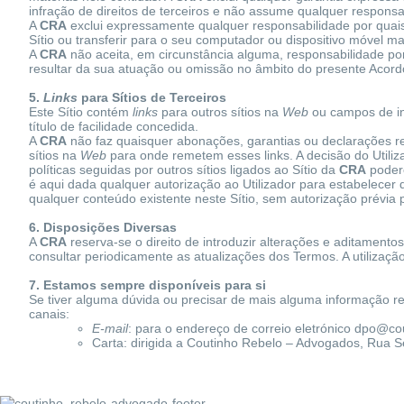
infração de direitos de terceiros e não assume qualquer responsa
A
CRA
exclui expressamente qualquer responsabilidade por quais
Sítio ou transferir para o seu computador ou dispositivo móvel mate
A
CRA
não aceita, em circunstância alguma, responsabilidade por 
resultar da sua atuação ou omissão no âmbito do presente Acord
5.
Links
para Sítios de Terceiros
Este Sítio contém
links
para outros sítios na
Web
ou campos de in
título de facilidade concedida.
A
CRA
não faz quaisquer abonações, garantias ou declarações rel
sítios na
Web
para onde remetem esses links. A decisão do Utiliza
políticas seguidas por outros sítios ligados ao Sítio da
CRA
podere
é aqui dada qualquer autorização ao Utilizador para estabelecer
qualquer conteúdo existente neste Sítio, sem autorização prévia 
6. Disposições Diversas
A
CRA
reserva-se o direito de introduzir alterações e aditamento
consultar periodicamente as atualizações dos Termos. A utilizaçã
7. Estamos sempre disponíveis para si
Se tiver alguma dúvida ou precisar de mais alguma informação 
canais:
E-mail
: para o endereço de correio eletrónico
dpo@cou
Carta: dirigida a Coutinho Rebelo – Advogados, Rua Se