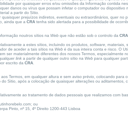
bilidade por quaisquer erros e/ou omissões da Informação contida nest
quer danos ou vírus que possam infetar o computador ou dispositivo m
rial a partir do Sítio.
quaisquer prejuízos indiretos, eventuais ou extraordinários, quer no 
o, ainda que a
CRA
tenha sido alertada para a possibilidade de ocorrê
formação noutros sítios na
Web
que não estão sob o controlo da
CRA
ativamente a estes sítios, incluindo os produtos,
software
, materiais,
dor de aceder a tais sítios na
Web
é da sua inteira conta e risco. O Ut
m ser materialmente diferentes dos nossos Termos, especialmente no 
 qualquer
link
a partir de qualquer outro sítio na
Web
para qualquer part
por escrito da
CRA
.
s aos Termos, em qualquer altura e sem aviso prévio, colocando para o 
o do Sítio, após a colocação de quaisquer alterações ou aditamentos, 
relativamente ao tratamento de dados pessoais que realizamos com b
tinhorebelo.com
; ou
rpa Pinto, nº 15, 4º Direito 1200-443 Lisboa