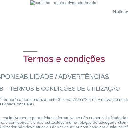
Notícia
Termos e condições
PONSABILIDADE / ADVERTÊNCIAS
 WEB – TERMOS E CONDIÇÕES DE UTILIZAÇÃO
Termos”) antes de utilizar este Sítio na
Web
(“Sítio”). A utilização de
designada por
CRA
).
r”), exclusivamente para efeitos informativos e não comerciais. Nada d
ão são confidenciais e não estabelecem uma relação de advogado-clien
o Utilizador não deve atuar ou deixar de atuar com base em qualquer in