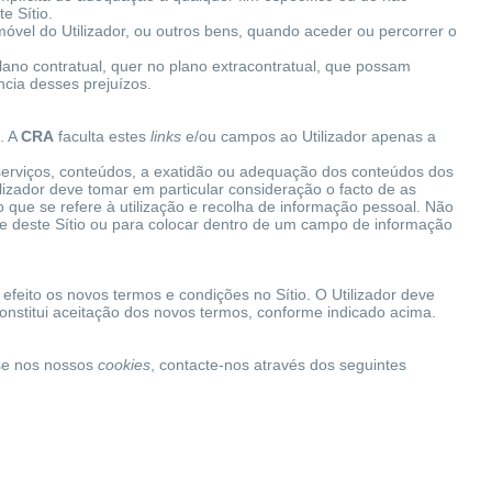
e Sítio.
óvel do Utilizador, ou outros bens, quando aceder ou percorrer o
plano contratual, quer no plano extracontratual, que possam
ncia desses prejuízos.
. A
CRA
faculta estes
links
e/ou campos ao Utilizador apenas a
 serviços, conteúdos, a exatidão ou adequação dos conteúdos dos
ilizador deve tomar em particular consideração o facto de as
que se refere à utilização e recolha de informação pessoal. Não
e deste Sítio ou para colocar dentro de um campo de informação
efeito os novos termos e condições no Sítio. O Utilizador deve
constitui aceitação dos novos termos, conforme indicado acima.
ase nos nossos
cookies
, contacte-nos através dos seguintes