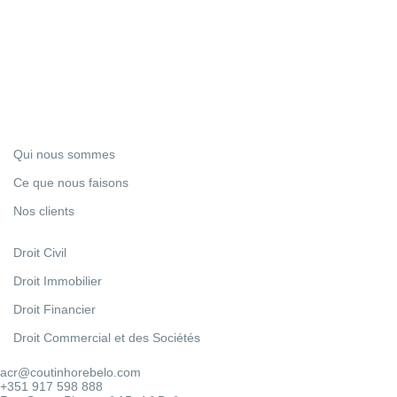
Vous avez besoin d’un(e)
conseil
Parlez-en avec nous.
À propos de
Qui nous sommes
Ce que nous faisons
Nos clients
Services
Droit Civil
Droit Immobilier
Droit Financier
Droit Commercial et des Sociétés
Contact
acr@coutinhorebelo.com
+351 917 598 888